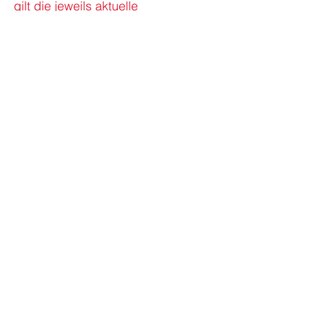
gilt die jeweils aktuelle
Datenschutzerklärung.
Stand: 25.03.2024
Kostenloses Erstgespräch
vereinbaren