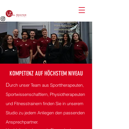
KOMPETENZ AUF HÖCHSTEM NIVEAU
D
urch unser Team aus Sporttherapeuten,
Sportwissenschaftlern, Physiotherapeuten
und Fitnesstrainern finden Sie in unserem
Studio zu jedem Anliegen den passenden
Ansprechpartner.